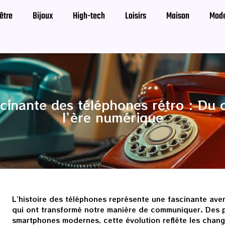
être
Bijoux
High-tech
Loisirs
Maison
Mod
scinante des téléphones rétro : Du c
l’ère numérique
L’histoire des téléphones représente une fascinante av
qui ont transformé notre manière de communiquer. Des pr
smartphones modernes, cette évolution reflète les chan